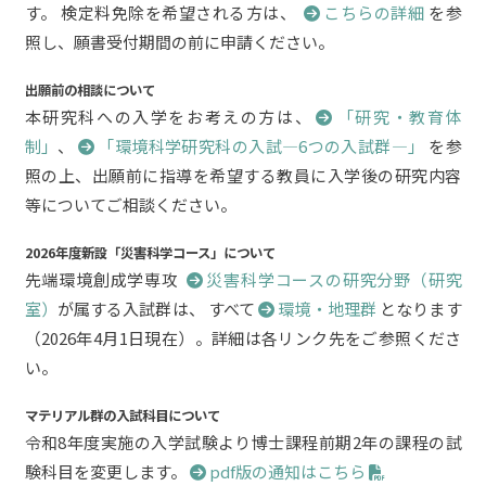
す。 検定料免除を希望される方は、
こちらの詳細
を参
照し、願書受付期間の前に申請ください。
出願前の相談について
本研究科への入学をお考えの方は、
「研究・教育体
制」
、
「環境科学研究科の入試―6つの入試群―」
を参
照の上、出願前に指導を希望する教員に入学後の研究内容
等についてご相談ください。
2026年度新設「災害科学コース」について
先端環境創成学専攻
災害科学コースの研究分野（研究
室）
が属する入試群は、 すべて
環境・地理群
となります
（2026年4月1日現在）。詳細は各リンク先をご参照くださ
い。
マテリアル群の入試科目について
令和8年度実施の入学試験より博士課程前期2年の課程の試
験科目を変更します。
pdf版の通知はこちら