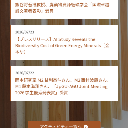
熊谷将吾准教授、廃棄物資源循環学会「国際卓越
論文著者表彰」受賞
2026/07/23
【プレスリリース】AI Study Reveals the
Biodiversity Cost of Green Energy Minerals（金
本研）
2026/07/22
岡本研究室 M2 甘利泰斗さん、M2 西村波鷹さん、
M1 藤本海翔さん、「JpGU-AGU Joint Meeting
2026 学生優秀発表賞」受賞
アクティビティ一覧へ