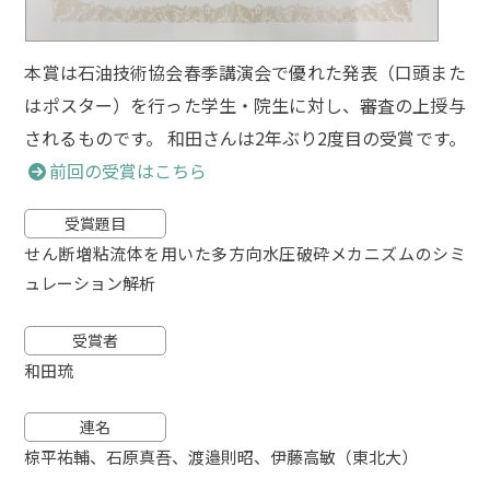
本賞は石油技術協会春季講演会で優れた発表（口頭また
はポスター）を行った学生・院生に対し、審査の上授与
されるものです。 和田さんは2年ぶり2度目の受賞です。
前回の受賞はこちら
受賞題目
せん断増粘流体を用いた多方向水圧破砕メカニズムのシミ
ュレーション解析
受賞者
和田琉
連名
椋平祐輔、石原真吾、渡邉則昭、伊藤高敏（東北大）